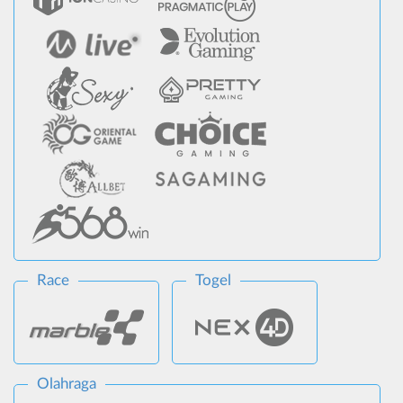
Race
Togel
Olahraga