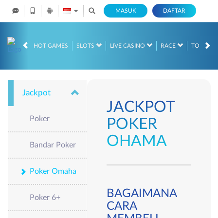
MASUK
DAFTAR
HOT GAMES
SLOTS
LIVE CASINO
RACE
TOGEL
Jackpot
JACKPOT
Poker
POKER
OHAMA
Bandar Poker
Poker Omaha
BAGAIMANA
Poker 6+
CARA