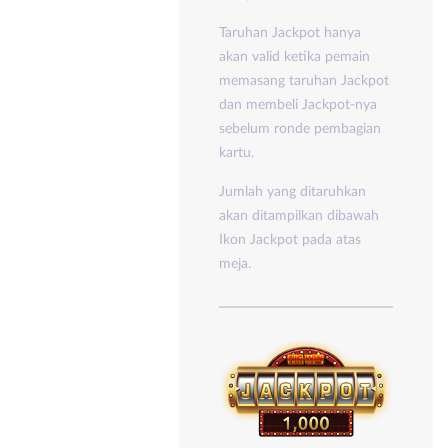
Taruhan Jackpot hanya
akan valid ketika pemain
memasang taruhan Jackpot
dan membeli Jackpot-nya
sebelum ronde pembagian
kartu.
Jumlah yang ditaruhkan
akan ditampilkan dibawah
Ikon Jackpot pada atas
meja.