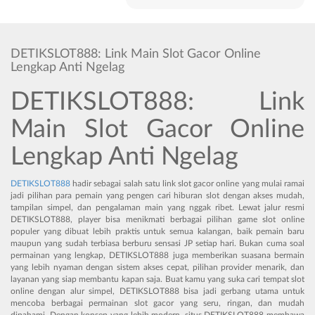
DETIKSLOT888: Link Main Slot Gacor Online
Lengkap Anti Ngelag
DETIKSLOT888: Link
Main Slot Gacor Online
Lengkap Anti Ngelag
DETIKSLOT888
hadir sebagai salah satu link slot gacor online yang mulai ramai
jadi pilihan para pemain yang pengen cari hiburan slot dengan akses mudah,
tampilan simpel, dan pengalaman main yang nggak ribet. Lewat jalur resmi
DETIKSLOT888, player bisa menikmati berbagai pilihan game slot online
populer yang dibuat lebih praktis untuk semua kalangan, baik pemain baru
maupun yang sudah terbiasa berburu sensasi JP setiap hari. Bukan cuma soal
permainan yang lengkap, DETIKSLOT888 juga memberikan suasana bermain
yang lebih nyaman dengan sistem akses cepat, pilihan provider menarik, dan
layanan yang siap membantu kapan saja. Buat kamu yang suka cari tempat slot
online dengan alur simpel, DETIKSLOT888 bisa jadi gerbang utama untuk
mencoba berbagai permainan slot gacor yang seru, ringan, dan mudah