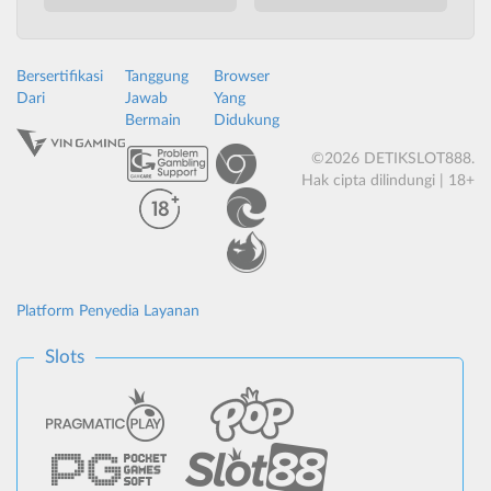
Bersertifikasi
Tanggung
Browser
Dari
Jawab
Yang
Bermain
Didukung
©2026 DETIKSLOT888.
Hak cipta dilindungi | 18+
Platform Penyedia Layanan
Slots