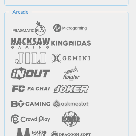
Arcade