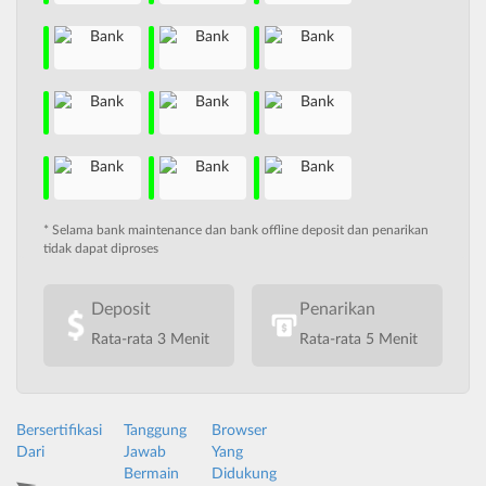
* Selama bank maintenance dan bank offline deposit dan penarikan
tidak dapat diproses
Deposit
Penarikan
Rata-rata 3 Menit
Rata-rata 5 Menit
Bersertifikasi
Tanggung
Browser
Dari
Jawab
Yang
Bermain
Didukung