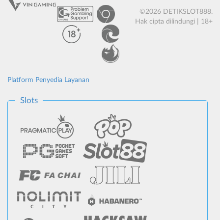
©2026 DETIKSLOT888.
Hak cipta dilindungi | 18+
Platform Penyedia Layanan
Slots