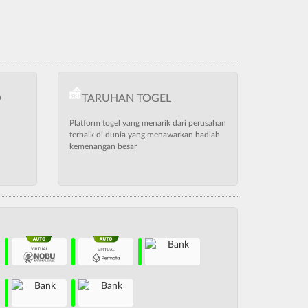
O
TARUHAN TOGEL
Platform togel yang menarik dari perusahan
terbaik di dunia yang menawarkan hadiah
kemenangan besar