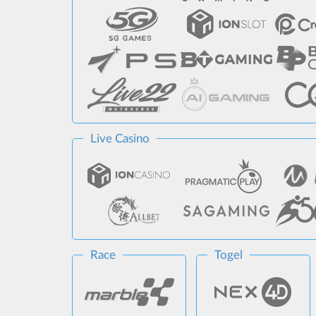
Live Casino
Race
Togel