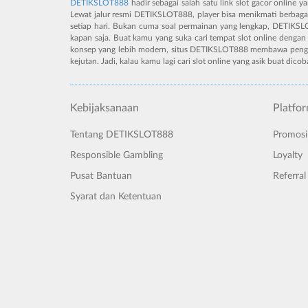
DETIKSLOT888
hadir sebagai salah satu link slot gacor online
Lewat jalur resmi DETIKSLOT888, player bisa menikmati berbagai
setiap hari. Bukan cuma soal permainan yang lengkap, DETIKSL
kapan saja. Buat kamu yang suka cari tempat slot online denga
konsep yang lebih modern, situs DETIKSLOT888 membawa pengalama
kejutan. Jadi, kalau kamu lagi cari slot online yang asik buat di
Kebijaksanaan
Platfo
Tentang DETIKSLOT888
Promosi
Responsible Gambling
Loyalty
Pusat Bantuan
Referral
Syarat dan Ketentuan