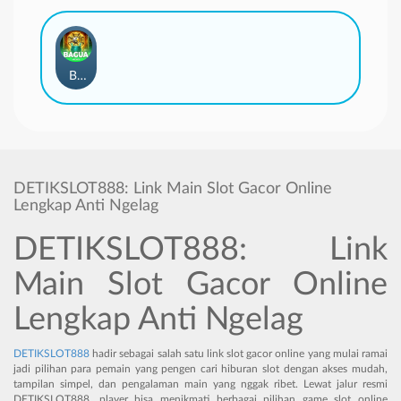
Bagua
DETIKSLOT888: Link Main Slot Gacor Online
Lengkap Anti Ngelag
DETIKSLOT888: Link
Main Slot Gacor Online
Lengkap Anti Ngelag
DETIKSLOT888
hadir sebagai salah satu link slot gacor online yang mulai ramai
jadi pilihan para pemain yang pengen cari hiburan slot dengan akses mudah,
tampilan simpel, dan pengalaman main yang nggak ribet. Lewat jalur resmi
DETIKSLOT888, player bisa menikmati berbagai pilihan game slot online