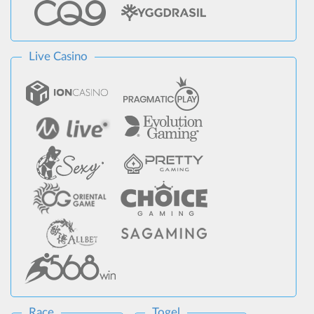
Live Casino
Race
Togel