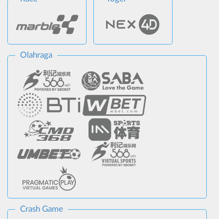
Olahraga
Crash Game