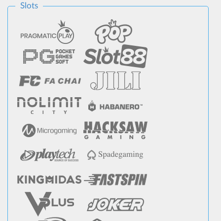
Slots