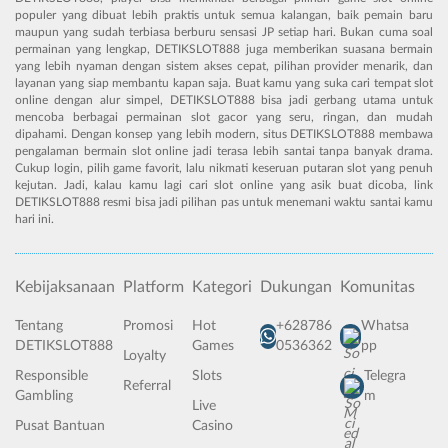
populer yang dibuat lebih praktis untuk semua kalangan, baik pemain baru
maupun yang sudah terbiasa berburu sensasi JP setiap hari. Bukan cuma soal
permainan yang lengkap, DETIKSLOT888 juga memberikan suasana bermain
yang lebih nyaman dengan sistem akses cepat, pilihan provider menarik, dan
layanan yang siap membantu kapan saja. Buat kamu yang suka cari tempat slot
online dengan alur simpel, DETIKSLOT888 bisa jadi gerbang utama untuk
mencoba berbagai permainan slot gacor yang seru, ringan, dan mudah
dipahami. Dengan konsep yang lebih modern, situs DETIKSLOT888 membawa
pengalaman bermain slot online jadi terasa lebih santai tanpa banyak drama.
Cukup login, pilih game favorit, lalu nikmati keseruan putaran slot yang penuh
kejutan. Jadi, kalau kamu lagi cari slot online yang asik buat dicoba, link
DETIKSLOT888 resmi bisa jadi pilihan pas untuk menemani waktu santai kamu
hari ini.
Kebijaksanaan
Platform
Kategori
Dukungan
Komunitas
Tentang
Promosi
Hot
+628786
Whatsa
DETIKSLOT888
Games
0536362
pp
Loyalty
Responsible
Slots
Telegra
Referral
Gambling
m
Live
Pusat Bantuan
Casino