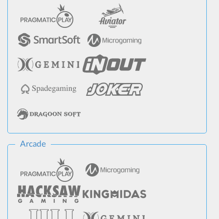
Arcade