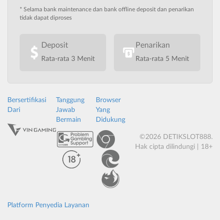
* Selama bank maintenance dan bank offline deposit dan penarikan
tidak dapat diproses
Deposit
Penarikan
Rata-rata 3 Menit
Rata-rata 5 Menit
Bersertifikasi
Tanggung
Browser
Dari
Jawab
Yang
Bermain
Didukung
©2026 DETIKSLOT888.
Hak cipta dilindungi | 18+
Platform Penyedia Layanan