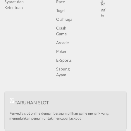
Syarat dan
Race
Ketentuan
Togel
Olahraga
Crash
Game
Arcade
Poker
E-Sports
Sabung
Ayam
TARUHAN SLOT
Penyedia slot online dengan beragam pilihan game menarik yang
memudahkan pemain untuk mencapai jackpot