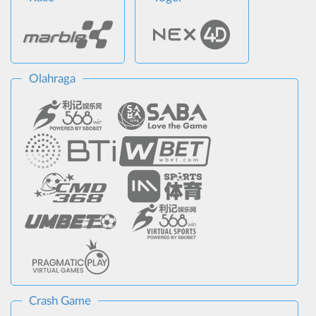
Olahraga
Crash Game