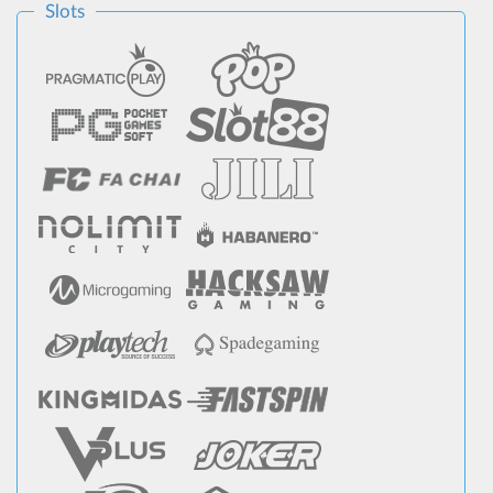
Slots