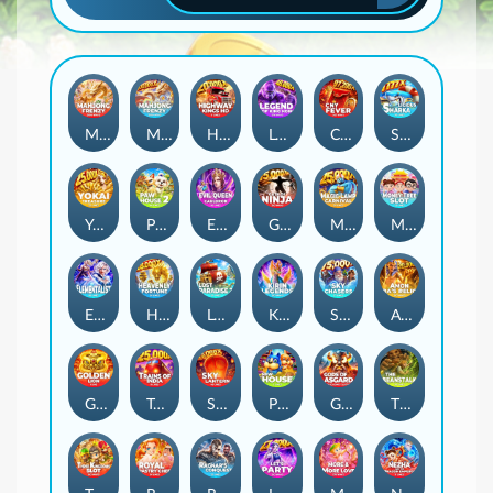
Mahjong Frenzy
Mahjong Frenzy : Tiles of Fortunes
Highway Kings HD
Legend of King Kong
CNY Fever
Sharkalicious
Yokai Treasure
Paw House 2
Evil Queen Cauldron
Gate of Ninja
Magic Lamp Carnival
Money Tree Slot
Elementalist
Heavenly Fortune
Lost Paradise 2
Kirin Legends
Sky Chasers
Amon Ra's Relic
Golden Lion
Trains of India
Sky Lantern
Paw House
Gods of Asgard
The Beanstalk