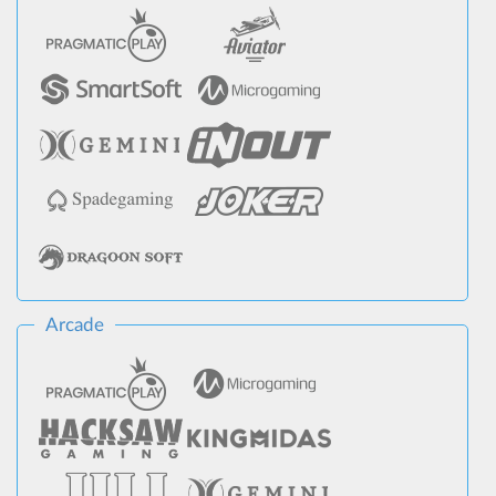
Arcade