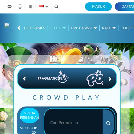
MASUK
DAFTA
IDR
12,689,456,
HOT GAMES
SLOTS
LIVE CASINO
RACE
TOGEL
CROWD PLAY
SEMUA
PERMAINAN
SLOTS
TOP
20