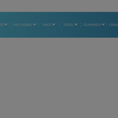
TS
LIVE CASINO
RACE
TOGEL
OLAHRAGA
CRAS