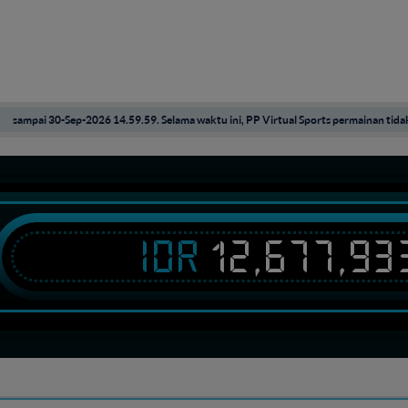
pai 30-Sep-2026 14.59.59. Selama waktu ini, PP Virtual Sports permainan tidak ak
IDR
12,677,93