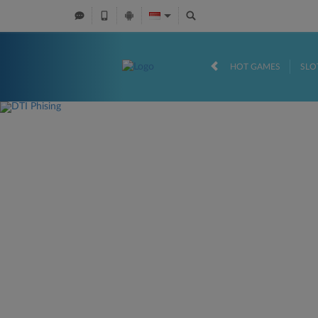
HOT GAMES
SLO