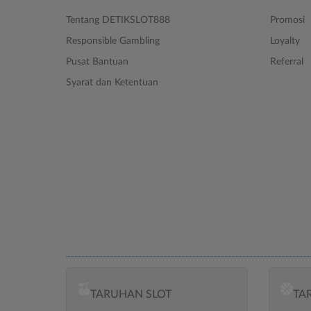
Tentang DETIKSLOT888
Promosi
Responsible Gambling
Loyalty
Pusat Bantuan
Referral
Syarat dan Ketentuan
TARUHAN SLOT
TA