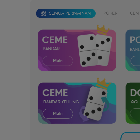
SEMUA PERMAINAN
POKER
CEM