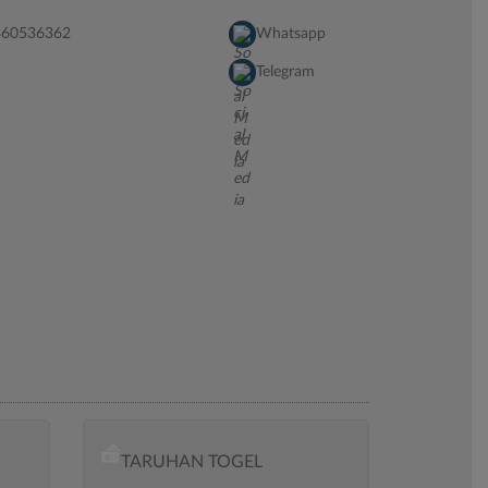
860536362
Whatsapp
Telegram
TARUHAN TOGEL