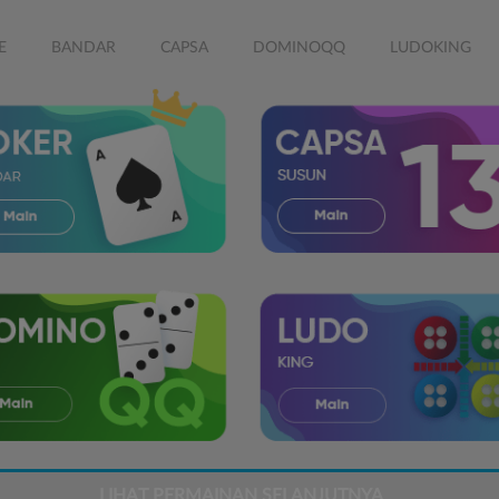
E
BANDAR
CAPSA
DOMINOQQ
LUDOKING
LIHAT PERMAINAN SELANJUTNYA