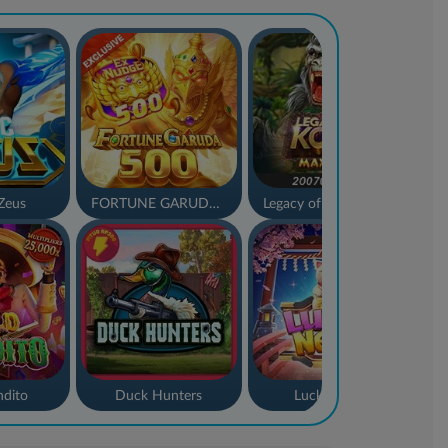
 Zeus
FORTUNE GARUDA 500
Legacy of Kong Maxways
ndito
Duck Hunters
Lucky Neko