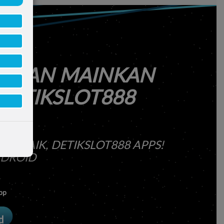
 DAN MAINKAN
DETIKSLOT888
ERBAIK, DETIKSLOT888 APPS!
NDROID
pp