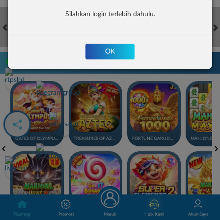
Silahkan login terlebih dahulu.
HOT GAMES
SLOTS
LIVE CASINO
RACE
TOGEL
OL
OK
Game Populer
GATES OF OLYMPUS POP
TREASURES OF AZTEC
FORTUNE GARUDA 1000
MAHJONG M
MAHJONG WINS 3 – BLACK SCATTER
SWEET BONANZA 2500
SUPER ELEMENTS 2
9Gaming
Promosi
Masuk
Hub. Kami
Akun Saya