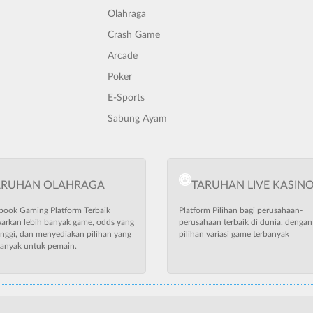
Olahraga
Crash Game
Arcade
Poker
E-Sports
Sabung Ayam
ARUHAN OLAHRAGA
TARUHAN LIVE KASIN
book Gaming Platform Terbaik
Platform Pilihan bagi perusahaan-
rkan lebih banyak game, odds yang
perusahaan terbaik di dunia, dengan
tinggi, dan menyediakan pilihan yang
pilihan variasi game terbanyak
banyak untuk pemain.