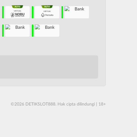
©2026 DETIKSLOT888. Hak cipta dilindungi | 18+