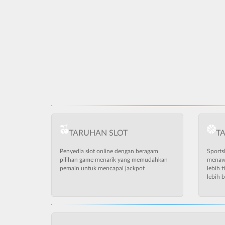
TARUHAN SLOT
T
Penyedia slot online dengan beragam
Sports
pilihan game menarik yang memudahkan
menawa
pemain untuk mencapai jackpot
lebih 
lebih 