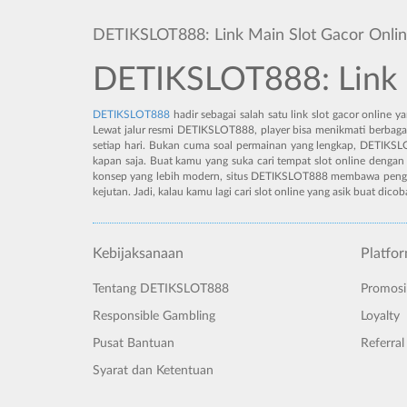
DETIKSLOT888: Link Main Slot Gacor Onlin
DETIKSLOT888: Link M
DETIKSLOT888
hadir sebagai salah satu link slot gacor online
Lewat jalur resmi DETIKSLOT888, player bisa menikmati berbagai
setiap hari. Bukan cuma soal permainan yang lengkap, DETIKSL
kapan saja. Buat kamu yang suka cari tempat slot online denga
konsep yang lebih modern, situs DETIKSLOT888 membawa pengalama
kejutan. Jadi, kalau kamu lagi cari slot online yang asik buat di
Kebijaksanaan
Platfo
Tentang DETIKSLOT888
Promosi
Responsible Gambling
Loyalty
Pusat Bantuan
Referral
Syarat dan Ketentuan