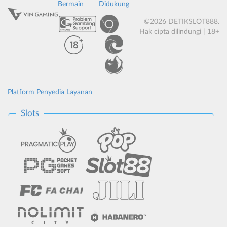
Bermain
Didukung
©2026 DETIKSLOT888.
Hak cipta dilindungi | 18+
Platform Penyedia Layanan
Slots