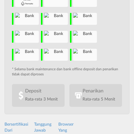
* Selama bank maintenance dan bank offline deposit dan penarikan
tidak dapat diproses
Deposit
Penarikan
Rata-rata 3 Menit
Rata-rata 5 Menit
Bersertifikasi
Tanggung
Browser
Dari
Jawab
Yang