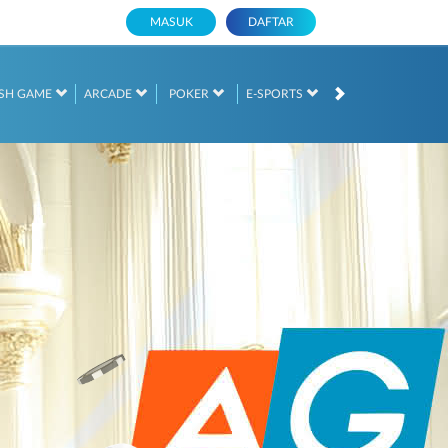
MASUK
DAFTAR
SH GAME
ARCADE
POKER
E-SPORTS
SABUNG AYAM