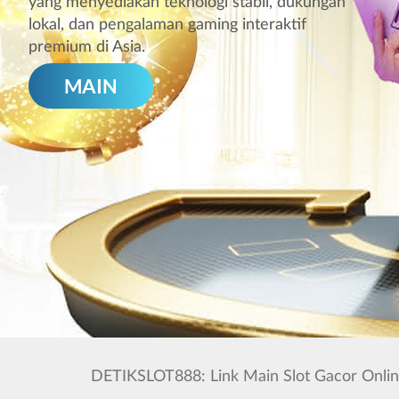
yang menyediakan teknologi stabil, dukungan
lokal, dan pengalaman gaming interaktif
premium di Asia.
MAIN
DETIKSLOT888: Link Main Slot Gacor Onlin