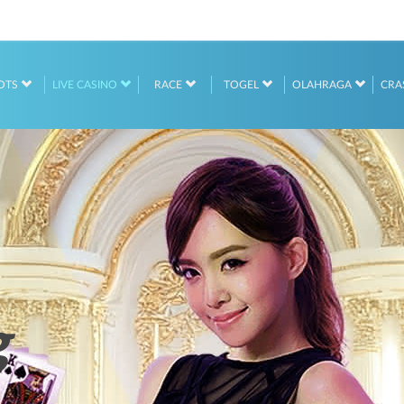
OTS
LIVE CASINO
RACE
TOGEL
OLAHRAGA
CRA
g