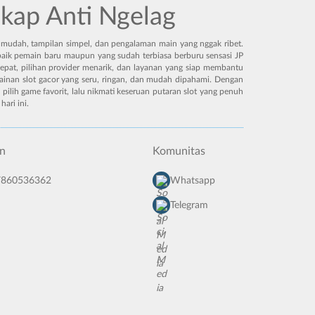
kap Anti Ngelag
es mudah, tampilan simpel, dan pengalaman main yang nggak ribet.
 baik pemain baru maupun yang sudah terbiasa berburu sensasi JP
pat, pilihan provider menarik, dan layanan yang siap membantu
ainan slot gacor yang seru, ringan, dan mudah dipahami. Dengan
lih game favorit, lalu nikmati keseruan putaran slot yang penuh
ari ini.
n
Komunitas
7860536362
Whatsapp
Telegram