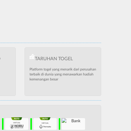
O
TARUHAN TOGEL
Platform togel yang menarik dari perusahan
terbaik di dunia yang menawarkan hadiah
kemenangan besar